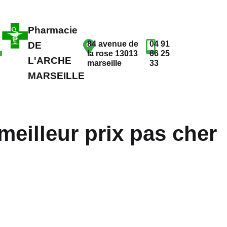
Pharmacie
84 avenue de
04 91
DE
la rose 13013
66 25
L'ARCHE
marseille
33
MARSEILLE
eilleur prix pas cher