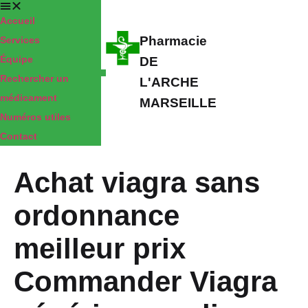
Accueil
Pharmacie
Services
Équipe
DE
Rechercher un
L'ARCHE
médicament
MARSEILLE
Numéros utiles
Contact
Achat viagra sans
ordonnance
meilleur prix
Commander Viagra