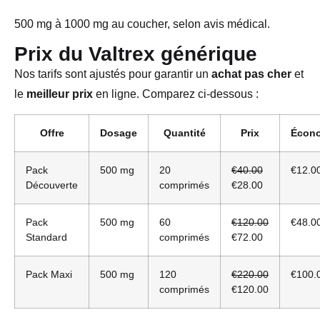
500 mg à 1000 mg au coucher, selon avis médical.
Prix du Valtrex générique
Nos tarifs sont ajustés pour garantir un
achat pas cher
et
le
meilleur prix
en ligne. Comparez ci-dessous :
Offre
Dosage
Quantité
Prix
Écon
Pack
500 mg
20
€40.00
€12.0
Découverte
comprimés
€28.00
Pack
500 mg
60
€120.00
€48.0
Standard
comprimés
€72.00
Pack Maxi
500 mg
120
€220.00
€100.
comprimés
€120.00