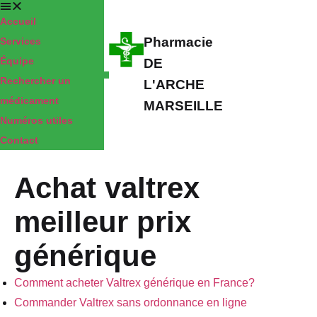
Accueil
Pharmacie
Services
Équipe
DE
Rechercher un
L'ARCHE
médicament
MARSEILLE
Numéros utiles
Contact
Achat valtrex
meilleur prix
générique
Comment acheter Valtrex générique en France?
Commander Valtrex sans ordonnance en ligne