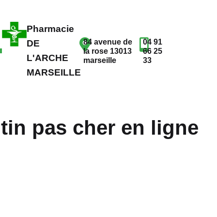
Pharmacie
84 avenue de
04 91
DE
la rose 13013
66 25
L'ARCHE
marseille
33
MARSEILLE
n pas cher en ligne