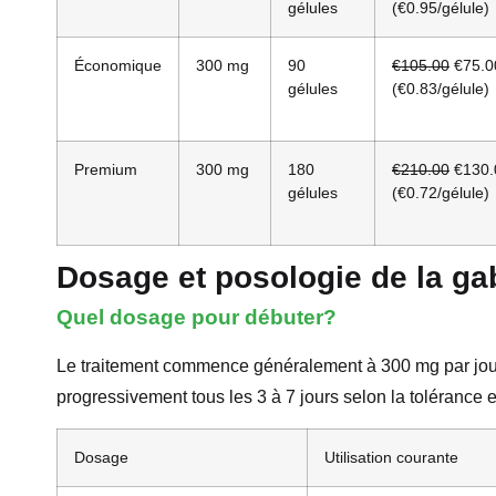
gélules
(€0.95/gélule)
Économique
300 mg
90
€105.00
€75.0
gélules
(€0.83/gélule)
Premium
300 mg
180
€210.00
€130.
gélules
(€0.72/gélule)
Dosage et posologie de la ga
Quel dosage pour débuter?
Le traitement commence généralement à 300 mg par jour,
progressivement tous les 3 à 7 jours selon la tolérance et 
Dosage
Utilisation courante