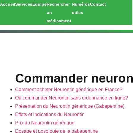
Accueil
Services
Équipe
Rechercher
Numéros
Contact
un
utiles
médicament
Commander neuronti
Comment acheter Neurontin générique en France?
Où commander Neurontin sans ordonnance en ligne?
Présentation du Neurontin générique (Gabapentine)
Effets et indications du Neurontin
Prix du Neurontin générique
Dosage et posologie de la gabapentine