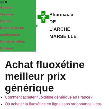
Accueil
Pharmacie
Services
Équipe
DE
Rechercher un
L'ARCHE
médicament
MARSEILLE
Numéros utiles
Contact
Achat fluoxétine
meilleur prix
générique
Comment acheter fluoxétine générique en France?
Où acheter la fluoxétine en ligne sans ordonnance – est-