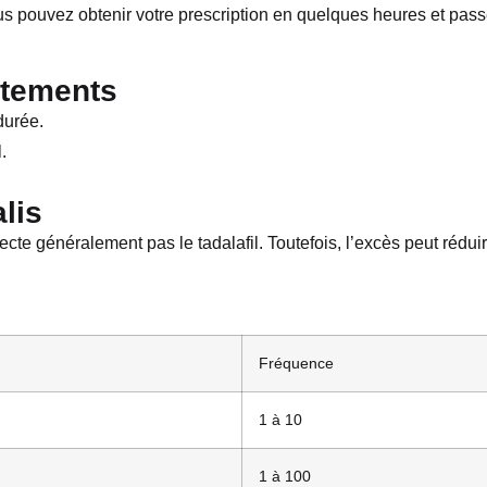
ous pouvez obtenir votre prescription en quelques heures et pass
itements
durée.
.
lis
te généralement pas le tadalafil. Toutefois, l’excès peut rédui
Fréquence
1 à 10
1 à 100