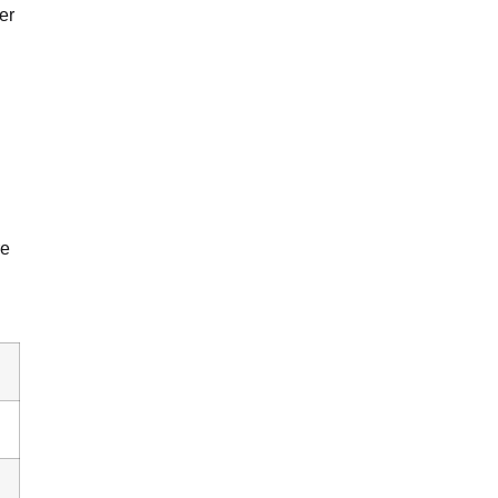
er
re