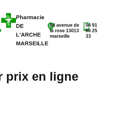
Pharmacie
84 avenue de
04 91
DE
la rose 13013
66 25
L'ARCHE
marseille
33
MARSEILLE
r prix en ligne