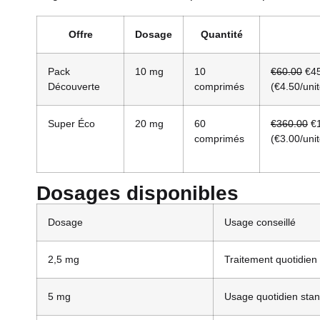
Offre
Dosage
Quantité
Pack
10 mg
10
€60.00
€45
Découverte
comprimés
(€4.50/unit
Super Éco
20 mg
60
€360.00
€1
comprimés
(€3.00/unit
Dosages disponibles
Dosage
Usage conseillé
2,5 mg
Traitement quotidien 
5 mg
Usage quotidien sta