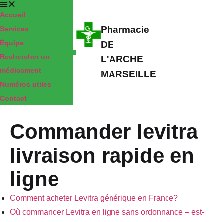
Accueil
Pharmacie
Services
Équipe
DE
Rechercher un
L'ARCHE
médicament
MARSEILLE
Numéros utiles
Contact
Commander levitra
livraison rapide en
ligne
Comment acheter Levitra générique en France?
Où commander Levitra en ligne sans ordonnance – est-