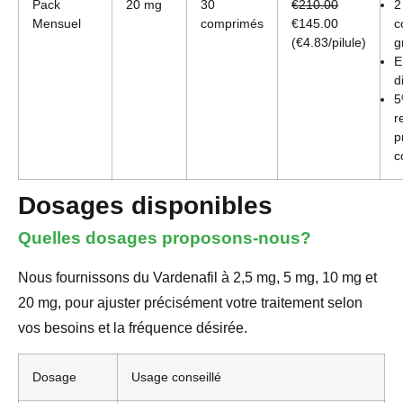
Pack
20 mg
30
€210.00
2
Mensuel
comprimés
€145.00
c
(€4.83/pilule)
g
E
d
5
r
p
c
Dosages disponibles
Quelles dosages proposons-nous?
Nous fournissons du Vardenafil à 2,5 mg, 5 mg, 10 mg et
20 mg, pour ajuster précisément votre traitement selon
vos besoins et la fréquence désirée.
Dosage
Usage conseillé