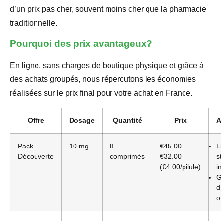
d’un prix pas cher, souvent moins cher que la pharmacie
traditionnelle.
Pourquoi des prix avantageux?
En ligne, sans charges de boutique physique et grâce à
des achats groupés, nous répercutons les économies
réalisées sur le prix final pour votre achat en France.
Offre
Dosage
Quantité
Prix
A
Pack
10 mg
8
€45.00
L
Découverte
comprimés
€32.00
s
(€4.00/pilule)
i
G
d
o