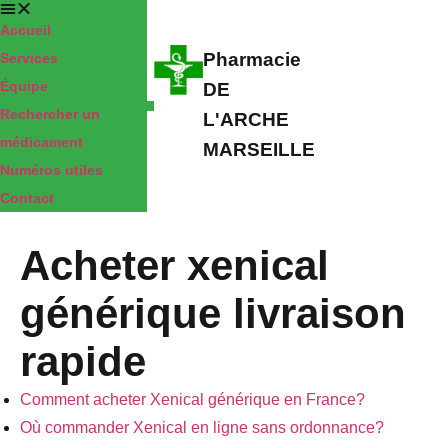
Accueil
Pharmacie
Services
Équipe
DE
Rechercher un
L'ARCHE
médicament
MARSEILLE
Numéros utiles
Contact
Acheter xenical
générique livraison
rapide
Comment acheter Xenical générique en France?
Où commander Xenical en ligne sans ordonnance?