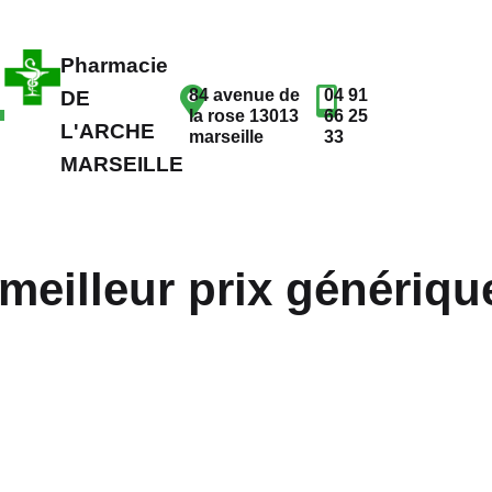
Pharmacie
84 avenue de
04 91
DE
la rose 13013
66 25
L'ARCHE
marseille
33
MARSEILLE
meilleur prix génériqu