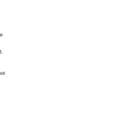
ce
t,
soi