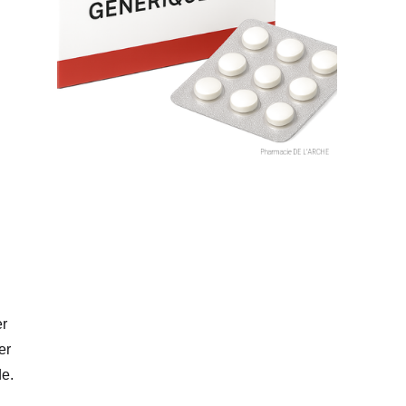
er
er
de.