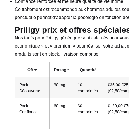
Confiance renforcée et meilleure qualité de vie intime.
Ce traitement est recommandé aux hommes adultes souffr
ponctuelle permet d’adapter la posologie en fonction des 
Priligy prix et offres spéciale
Nos tarifs pour Priligy générique sont calculés pour vous
économique » et « premium » pour réaliser votre achat 
produits sont en stock, livraison comprise.
Offre
Dosage
Quantité
Pack
30 mg
10
€35,00
€25
Découverte
comprimés
(€2,50/com
Pack
60 mg
30
€120,00
€7
Confiance
comprimés
(€2,50/com