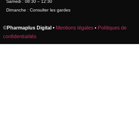
Samedi : 08:30 – 12:30
Dimanche : Consulter les gardes
©
Pharmaplus Digital •
Mentions légales
•
Politiques de
confidentialités