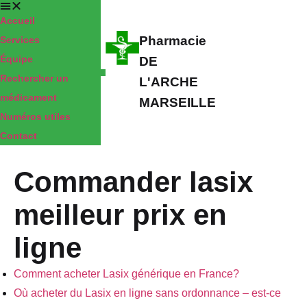
Accueil
Pharmacie
Services
Équipe
DE
Rechercher un
L'ARCHE
médicament
MARSEILLE
Numéros utiles
Contact
Commander lasix
meilleur prix en
ligne
Comment acheter Lasix générique en France?
Où acheter du Lasix en ligne sans ordonnance – est-ce