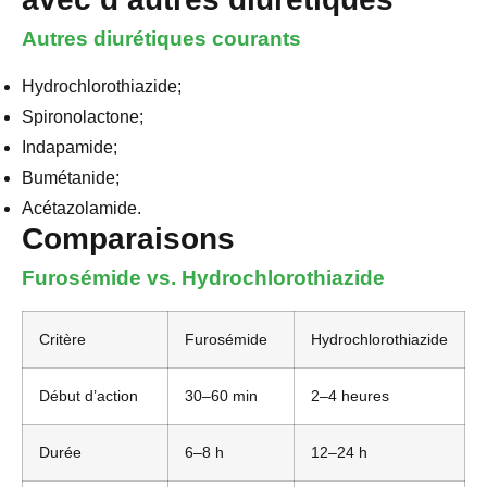
Autres diurétiques courants
Hydrochlorothiazide;
Spironolactone;
Indapamide;
Bumétanide;
Acétazolamide.
Comparaisons
Furosémide vs. Hydrochlorothiazide
Critère
Furosémide
Hydrochlorothiazide
Début d’action
30–60 min
2–4 heures
Durée
6–8 h
12–24 h