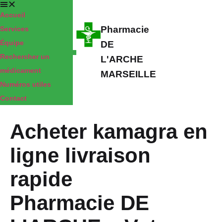
Accueil
Pharmacie
Services
Équipe
DE
Rechercher un
L'ARCHE
médicament
MARSEILLE
Numéros utiles
Contact
Acheter kamagra en
ligne livraison
rapide
Pharmacie DE