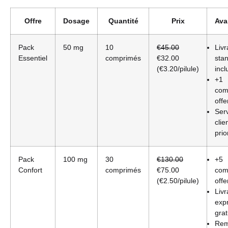
Offre
Dosage
Quantité
Prix
Ava
Pack
50 mg
10
€45.00
Livr
Essentiel
comprimés
€32.00
sta
(€3.20/pilule)
incl
+1
com
offe
Ser
clie
prio
Pack
100 mg
30
€130.00
+5
Confort
comprimés
€75.00
com
(€2.50/pilule)
offe
Livr
exp
grat
Rem